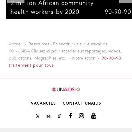
2 million African community
health workers by 2020
90-90-90
Watch video
Watch video
Accueil
Ressources - En savoir plus sur le travail de
l’ONUSIDA Cliquez ici pour accéder aux reportages, vidéos,
publications, infographies, etc.
Notre action
90-90-90:
traitement pour tous
VACANCIES
CONTACT UNAIDS