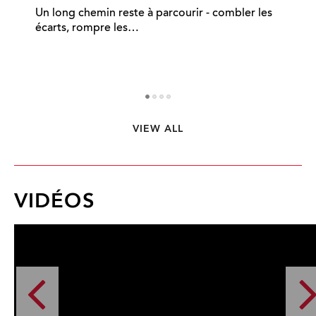
Un long chemin reste à parcourir - combler les
Di
écarts, rompre les…
ép
VIEW ALL
1
2
3
4
VIDÉOS