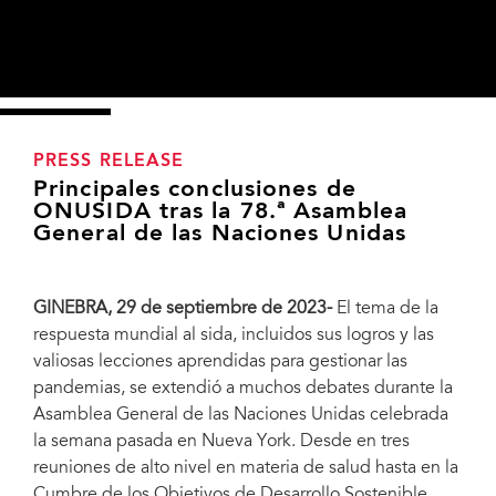
PRESS RELEASE
Principales conclusiones de
ONUSIDA tras la 78.ª Asamblea
General de las Naciones Unidas
GINEBRA, 29 de septiembre de 2023-
El tema de la
respuesta mundial al sida, incluidos sus logros y las
valiosas lecciones aprendidas para gestionar las
pandemias, se extendió a muchos debates durante la
Asamblea General de las Naciones Unidas celebrada
la semana pasada en Nueva York. Desde en tres
reuniones de alto nivel en materia de salud hasta en la
"Celebrating Global HIV Progress to End AIDS and Advance the SDGs,” held in
Cumbre de los Objetivos de Desarrollo Sostenible
the UN Delegates Dining Room on Sept 20, 2023, during the 78th UN General