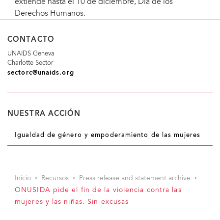
extiende hasta el 10 de diciembre, Día de los
Derechos Humanos.
CONTACTO
UNAIDS Geneva
Charlotte Sector
sectorc@unaids.org
NUESTRA ACCIÓN
Igualdad de género y empoderamiento de las mujeres
Inicio
Recursos
Press release and statement archive
ONUSIDA pide el fin de la violencia contra las
mujeres y las niñas. Sin excusas