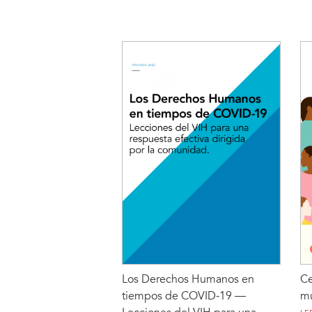
contra de las desigualdades
di
para poner fin al sida, detener
el
el COVID-19 y prepararse para
re
pandemias futuras
LE
LEER MÁS
Los Derechos Humanos en
Ce
tiempos de COVID-19 —
mu