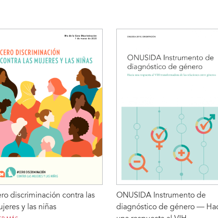
scriminación relacionado con
efectivos que eliminen el
 VIH en seis entornos a la
estigma y la discriminación
spuesta de la COVID-19
asociados al VIH en seis
entornos
ER MÁS
LEER MÁS
ro discriminación contra las
ONUSIDA Instrumento de
jeres y las niñas
diagnóstico de género — Ha