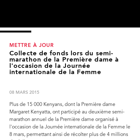
METTRE À JOUR
Collecte de fonds lors du semi-
marathon de la Première dame à
l'occasion de la Journée
internationale de la Femme
08 MARS 2015
Plus de 15 000 Kenyans, dont la Première dame
Margaret Kenyatta, ont participé au deuxième semi-
marathon annuel de la Première dame organisé à
l'occasion de la Journée internationale de la Femme le
Plus de 15 000 Kenyans, dont la Première dame Margaret Kenyatta, ont participé
8 mars, permettant ainsi de récolter plus de 4 millions
au deuxième semi-marathon annuel de la Première dame organisé à l'occasion de
la Journée internationale de la Femme le 8 mars, permettant ainsi de récolter plus