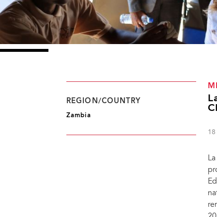
M
L
REGION/COUNTRY
C
Zambia
18
La
pr
Ed
na
re
20