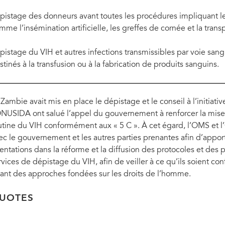
pistage des donneurs avant toutes les procédures impliquant le 
mme l’insémination artificielle, les greffes de cornée et la trans
pistage du VIH et autres infections transmissibles par voie san
stinés à la transfusion ou à la fabrication de produits sanguins.
 Zambie avait mis en place le dépistage et le conseil à l’initiat
ONUSIDA ont salué l’appel du gouvernement à renforcer la mis
utine du VIH conformément aux « 5 C ». À cet égard, l’OMS et 
ec le gouvernement et les autres parties prenantes afin d’appor
ientations dans la réforme et la diffusion des protocoles et des
rvices de dépistage du VIH, afin de veiller à ce qu’ils soient
sant des approches fondées sur les droits de l’homme.
UOTES