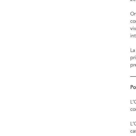
On
co
vi
in
La
pr
pr
Po
L’
co
L’
ca