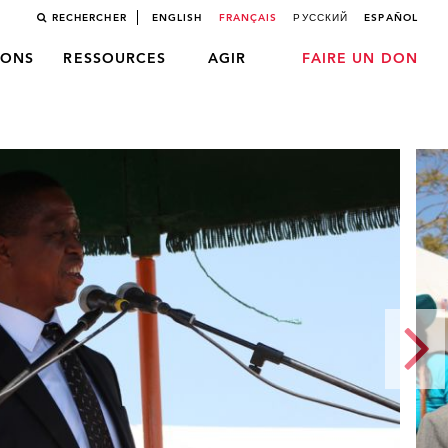
RECHERCHER
ENGLISH
FRANÇAIS
РУССКИЙ
ESPAÑOL
LONS
RESSOURCES
AGIR
FAIRE UN DON