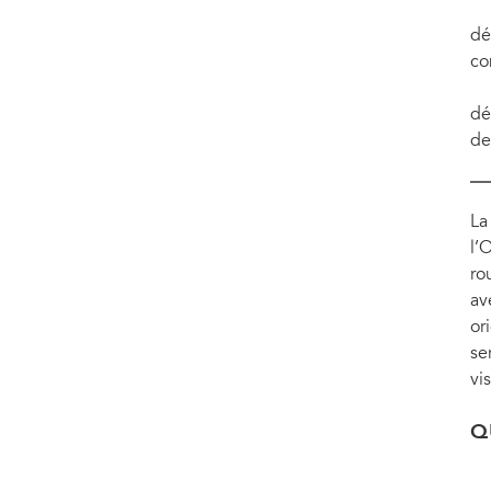
dé
co
dé
de
La
l’
ro
av
or
se
vi
Q