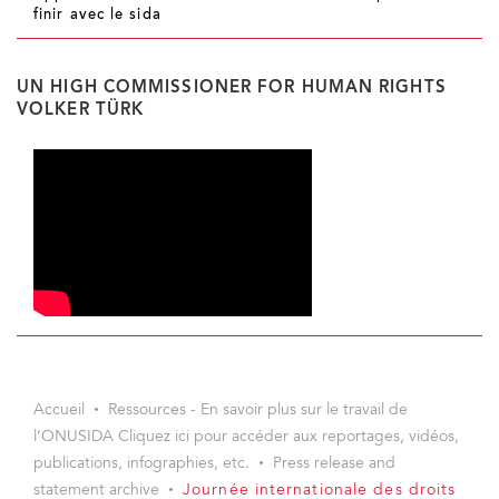
finir avec le sida
UN HIGH COMMISSIONER FOR HUMAN RIGHTS
VOLKER TÜRK
Accueil
Ressources - En savoir plus sur le travail de
l’ONUSIDA Cliquez ici pour accéder aux reportages, vidéos,
publications, infographies, etc.
Press release and
statement archive
Journée internationale des droits