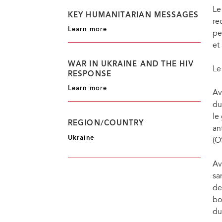
Courtesy of 100% LIFE
Le
KEY HUMANITARIAN MESSAGES
re
Learn more
pe
et
WAR IN UKRAINE AND THE HIV
Le
RESPONSE
Learn more
Av
du
le
REGION/COUNTRY
an
Ukraine
(O
Av
sa
de
bo
du