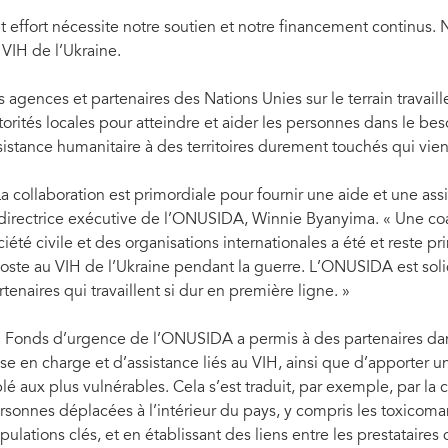
t effort nécessite notre soutien et notre financement continus. N
 VIH de l’Ukraine.
s agences et partenaires des Nations Unies sur le terrain travaill
torités locales pour atteindre et aider les personnes dans le bes
sistance humanitaire à des territoires durement touchés qui vi
La collaboration est primordiale pour fournir une aide et une as
 directrice exécutive de l’ONUSIDA, Winnie Byanyima. « Une coa
ciété civile et des organisations internationales a été et reste pr
poste au VIH de l’Ukraine pendant la guerre. L’ONUSIDA est soli
rtenaires qui travaillent si dur en première ligne. »
 Fonds d’urgence de l’ONUSIDA a permis à des partenaires dans
ise en charge et d’assistance liés au VIH, ainsi que d’apporter u
blé aux plus vulnérables. Cela s’est traduit, par exemple, par la
rsonnes déplacées à l’intérieur du pays, y compris les toxicom
pulations clés, et en établissant des liens entre les prestataire