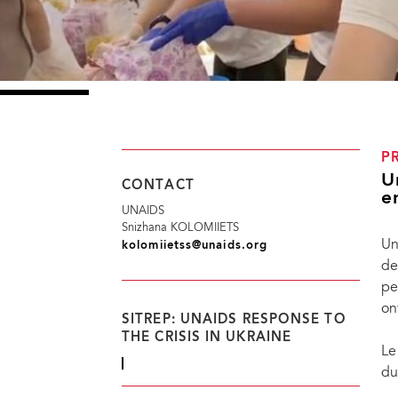
P
U
CONTACT
e
UNAIDS
Snizhana KOLOMIIETS
Un
kolomiietss@unaids.org
de
pe
on
SITREP: UNAIDS RESPONSE TO
THE CRISIS IN UKRAINE
Le
du