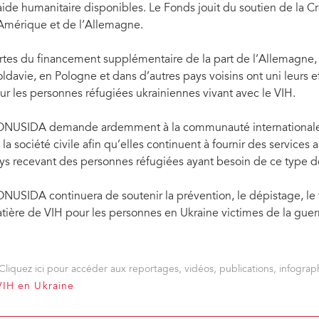
aide humanitaire disponibles. Le Fonds jouit du soutien de la 
Amérique et de l’Allemagne.
rtes du financement supplémentaire de la part de l’Allemagne, d
ldavie, en Pologne et dans d’autres pays voisins ont uni leurs ef
ur les personnes réfugiées ukrainiennes vivant avec le VIH.
ONUSIDA demande ardemment à la communauté internationale d
 la société civile afin qu’elles continuent à fournir des services 
ys recevant des personnes réfugiées ayant besoin de ce type de
ONUSIDA continuera de soutenir la prévention, le dépistage, le tr
tière de VIH pour les personnes en Ukraine victimes de la guerr
Cliquez ici pour accéder aux reportages, vidéos, publications, infograph
 VIH en Ukraine