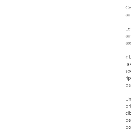
Ce
au
Le
au
as
« 
la
so
ri
pa
Un
pr
ci
pe
po