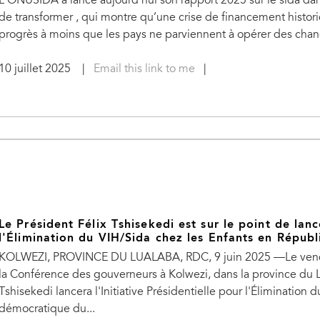
L'ONUSIDA a lancé aujourd'hui son rapport 2025 sur le sida dans
de transformer , qui montre qu’une crise de financement histo
progrès à moins que les pays ne parviennent à opérer des chan
10 juillet 2025
|
Email this link to me
|
Le Président Félix Tshisekedi est sur le point de lance
l'Élimination du VIH/Sida chez les Enfants en Répu
KOLWEZI, PROVINCE DU LUALABA, RDC, 9 juin 2025 —Le vendred
la Conférence des gouverneurs à Kolwezi, dans la province du L
Tshisekedi lancera l'Initiative Présidentielle pour l'Éliminatio
démocratique du...