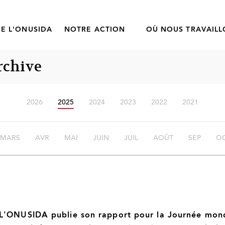
E L'ONUSIDA
NOTRE ACTION
OÙ NOUS TRAVAIL
rchive
2026
2025
2024
2023
2022
2021
MARS
AVR
MAI
JUIN
JUIL
AOÛT
SEP
O
L'ONUSIDA publie son rapport pour la Journée mondi