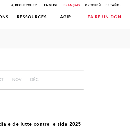
RECHERCHER
ENGLISH
FRANÇAIS
РУССКИЙ
ESPAÑOL
LONS
RESSOURCES
AGIR
FAIRE UN DON
CT
NOV
DÉC
ale de lutte contre le sida 2025