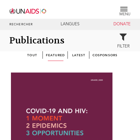
MENU
LANGUES
DONATE
RECHERCHER
Publications
FILTER
TOUT
FEATURED
LATEST
COSPONSORS