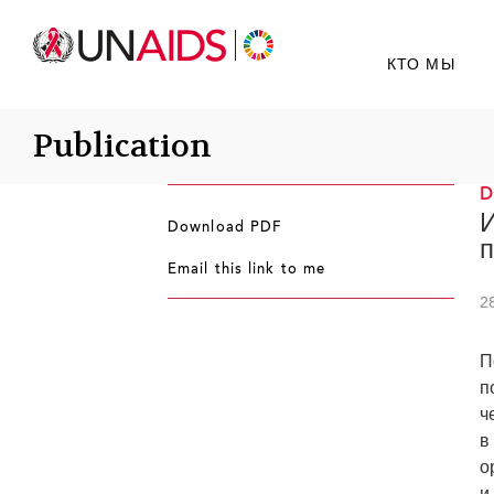
КТО МЫ
Publication
И
Download PDF
Email this link to me
2
П
п
ч
в
о