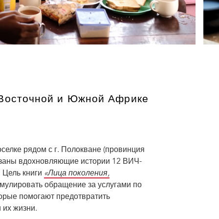
 Восточной и Южной Африке
оселке рядом с г. Полокване (провинция
азаны вдохновляющие истории 12 ВИЧ-
 Цель книги
«Лица поколения,
мулировать обращение за услугами по
орые помогают предотвратить
я просто не могла не рассказать ему правду. Я сказала: "Может, я и
 их жизни.
мом деле у меня ВИЧ". Его реакция меня поразила. Он ответил: "Ты