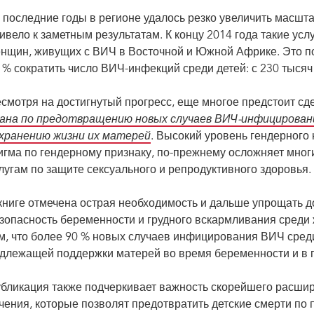
Медсестра сделала несколько
рассказала мне о своем статусе. Это знач
ши, ЮАР.
Мемори Фири, Замбия.
 последние годы в регионе удалось резко увеличить масшт
ивело к заметным результатам. К концу 2014 года такие ус
нщин, живущих с ВИЧ в Восточной и Южной Африке. Это поз
 % сократить число ВИЧ-инфекций среди детей: с 230 тысяч 
смотря на достигнутый прогресс, еще многое предстоит сд
ана по предотвращению новых случаев ВИЧ-инфицирования
хранению жизни их матерей
. Высокий уровень гендерного 
игма по гендерному признаку, по-прежнему осложняет мно
лугам по защите сексуального и репродуктивного здоровья.
книге отмечена острая необходимость и дальше упрощать д
зопасность беременности и грудного вскармливания среди 
м, что более 90 % новых случаев инфицирования ВИЧ среди
длежащей поддержки матерей во время беременности и в 
бликация также подчеркивает важность скорейшего расшир
чения, которые позволят предотвратить детские смерти по