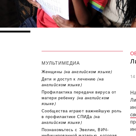
О
Л
МУЛЬТИМЕДИА
Женщины
(на английском языке)
14
Дети и доступ к лечению
(на
английском языке)
Профилактика передачи вируса от
На
матери ребенку
(на английском
Ли
языке)
ин
Сообщества играют важнейшую роль
св
в профилактике СПИДа
(на
пр
английском языке)
ин
Познакомьтесь с Эвелин, ВИЧ-