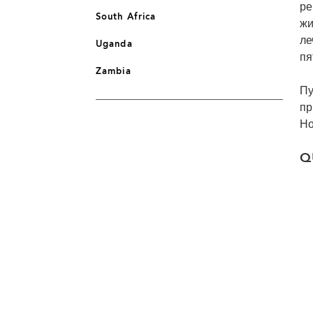
ре
South Africa
жи
ле
Uganda
пя
Zambia
Пу
пр
Но
Q