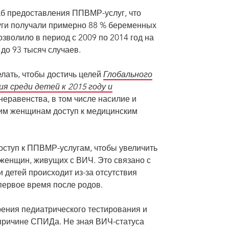
ит, что я могу доверять тебе даже в самых серьезных вопросах"», —
«Ж
по
аб предоставления ППВМР-услуг, что
луги получали примерно 88 % беременных
волило в период с 2009 по 2014 год на
до 93 тысяч случаев.
елать, чтобы достичь целей
Глобального
 среди детей к 2015 году и
неравенства, в том числе насилие и
гим женщинам доступ к медицинским
оступ к ППВМР-услугам, чтобы увеличить
женщин, живущих с ВИЧ. Это связано с
 детей происходит из-за отсутствия
первое время после родов.
ения педиатрического тестирования и
 причине СПИДа. Не зная ВИЧ-статуса