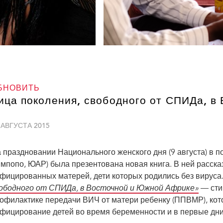
БНОВИТЬ
ица поколения, свободного от СПИДа, в
 АВГУСТА 2015
 праздновании Национального женского дня (9 августа) в п
мпопо, ЮАР) была презентована новая книга. В ней расск
фицированных матерей, дети которых родились без вируса.
ободного от СПИДа, в Восточной и Южной Африке»
— сти
офилактике передачи ВИЧ от матери ребенку (ППВМР), кот
«Когда Габриэль предложил мне отношения, 
фицирование детей во время беременности и в первые дни
выгляжу здоровой и симпатичной, но на са