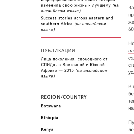
инфицированной матерью, которая
«На следующий день мы встали рано утром, и он отнес меня на себе в больницу. 
анализов и назначила мне лечение. Мой отчим спас мне жизнь», — Лоррейн Маши
изменила свою жизнь к лучшему
(на
За
английском языке)
пр
Success stories across eastern and
же
southern Africa
(на английском
60
языке)
Не
ПУБЛИКАЦИИ
пл
со
Лица поколения, свободного от
ст
СПИДа, в Восточной и Южной
Африке — 2015
(на английском
ус
языке)
В 
бе
REGION/COUNTRY
те
Botswana
на
Ethiopia
Пу
Kenya
ле