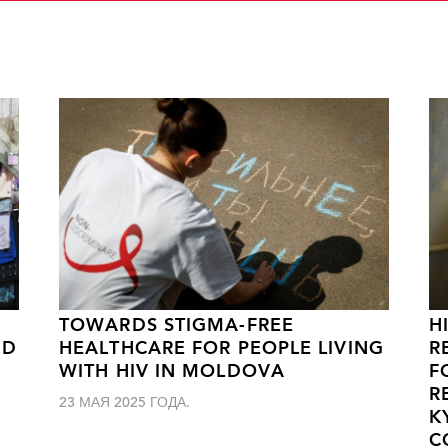
TOWARDS STIGMA-FREE
H
ND
HEALTHCARE FOR PEOPLE LIVING
R
WITH HIV IN MOLDOVA
F
R
23 МАЯ 2025 ГОДА.
K
C