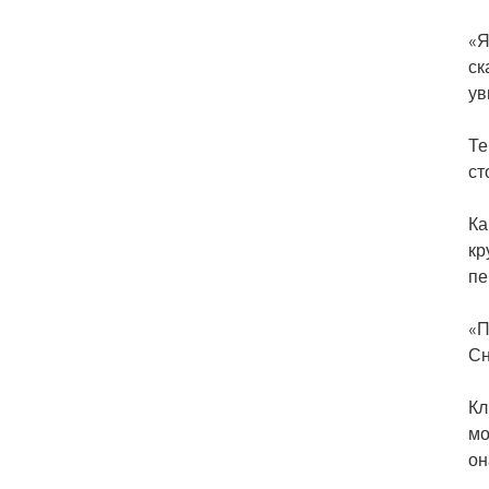
«Я
ск
ув
Те
ст
Ка
кр
пе
«П
Сн
Кл
мо
он