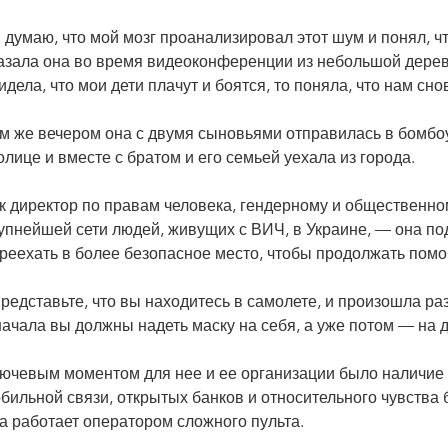
 думаю, что мой мозг проанализировал этот шум и понял, ч
азала она во время видеоконференции из небольшой дерев
идела, что мои дети плачут и боятся, то поняла, что нам сн
м же вечером она с двумя сыновьями отправилась в бомбо
олице и вместе с братом и его семьей уехала из города.
к директор по правам человека, гендерному и общественн
упнейшей сети людей, живущих с ВИЧ, в Украине, — она по
реехать в более безопасное место, чтобы продолжать помо
редставьте, что вы находитесь в самолете, и произошла р
ачала вы должны надеть маску на себя, а уже потом — на д
Валерия Рачинская со своей семьей в бомбоубежище в Киеве 24 февраля перед отъе
ючевым моментом для нее и ее организации было наличие 
бильной связи, открытых банков и относительного чувства б
а работает оператором сложного пульта.