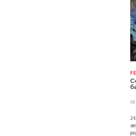
F
С
б
08
24
зв
ро