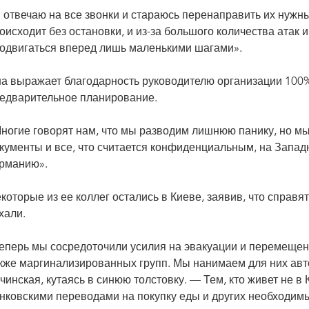
 отвечаю на все звонки и стараюсь перенаправить их нужн
оисходит без остановки, и из-за большого количества атак 
одвигаться вперед лишь маленькими шагами».
а выражает благодарность руководителю организации 100
едварительное планирование.
ногие говорят нам, что мы разводим лишнюю панику, но мы
кументы и все, что считается конфиденциальным, на Запад
рманию».
которые из ее коллег остались в Киеве, заявив, что справят
хали.
еперь мы сосредоточили усилия на эвакуации и перемещени
кже маргинализированных групп. Мы нанимаем для них ав
чинская, кутаясь в синюю толстовку. — Тем, кто живет не в
нковскими переводами на покупку еды и других необходим