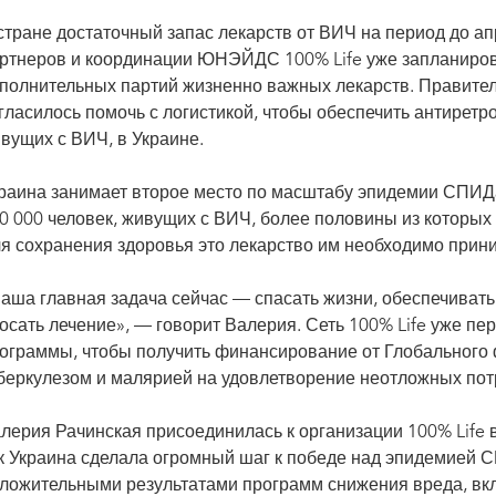
стране достаточный запас лекарств от ВИЧ на период до а
ртнеров и координации ЮНЭЙДС 100% Life уже запланиров
полнительных партий жизненно важных лекарств. Правител
гласилось помочь с логистикой, чтобы обеспечить антирет
вущих с ВИЧ, в Украине.
раина занимает второе место по масштабу эпидемии СПИДа 
0 000 человек, живущих с ВИЧ, более половины из которых
я сохранения здоровья это лекарство им необходимо прин
аша главная задача сейчас — спасать жизни, обеспечивать
осать лечение», — говорит Валерия. Сеть 100% Life уже п
ограммы, чтобы получить финансирование от Глобального
беркулезом и малярией на удовлетворение неотложных пот
лерия Рачинская присоединилась к организации 100% Life в 
к Украина сделала огромный шаг к победе над эпидемией 
ложительными результатами программ снижения вреда, вк