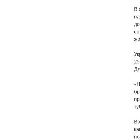
В 
па
до
со
жи
Ук
25
Дл
«Н
бр
пр
ту
Ва
ка
по