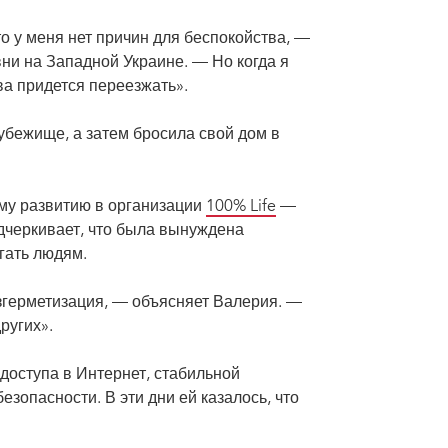
то у меня нет причин для беспокойства, —
ни на Западной Украине. — Но когда я
ова придется переезжать».
убежище, а затем бросила свой дом в
ому развитию в организации
100% Life
—
дчеркивает, что была вынуждена
гать людям.
азгерметизация, — объясняет Валерия. —
ругих».
здом из города.
доступа в Интернет, стабильной
езопасности. В эти дни ей казалось, что