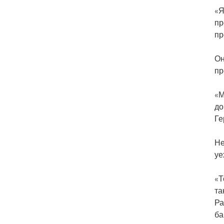
«Я
пр
пр
Он
пр
«М
до
Ге
Не
уе
«Т
та
Ра
ба