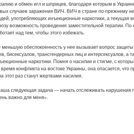
рапию и обмен игл и шприцев, благодаря которым в Украин
вых случаев заражения ВИЧ. ВИЧ в стране по-прежнему н
дей, употребляющих инъекционные наркотики, а текущая в
розу возможность проведения заместительной терапии. По 
ботает над тем, чтобы этого избежать.
 меньшую обеспокоенность у нее вызывает вопрос защиты р
ев, бисексуалов, трансгендерных лиц и интерсексуалов, а 
ъекционные наркотики. Помня о насилии и стигме, с котор
 время конфликта на востоке Украины, она опасается, что 
на этот раз станут жертвами насилия.
аша следующая задача — начать отслеживать нарушения пр
ень важно для меня».