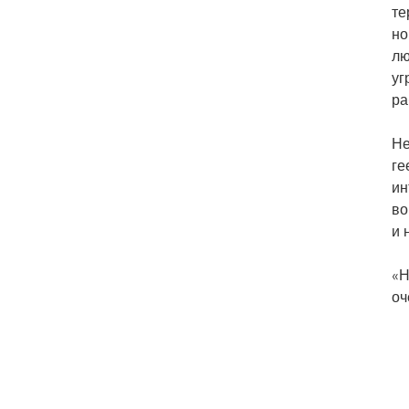
те
но
лю
уг
ра
Не
ге
ин
во
и 
«Н
оч