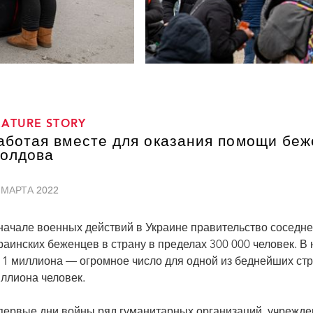
EATURE STORY
аботая вместе для оказания помощи беж
олдова
 МАРТА 2022
начале военных действий в Украине правительство соседн
раинских беженцев в страну в пределах 300 000 человек. В
 1 миллиона — огромное число для одной из беднейших стр
ллиона человек.
первые дни войны ряд гуманитарных организаций, учрежд