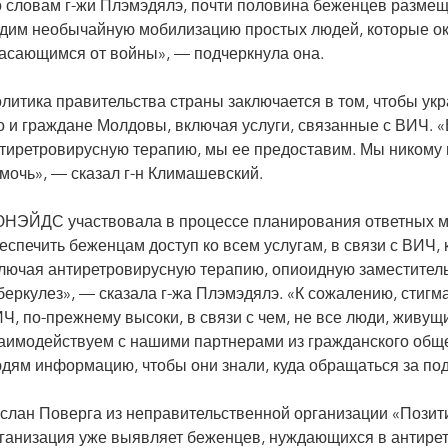
 словам г-жи Плэмэдялэ, почти половина беженцев размещ
дим необычайную мобилизацию простых людей, которые о
асающимся от войны», — подчеркнула она.
литика правительства страны заключается в том, чтобы укр
о и граждане Молдовы, включая услуги, связанные с ВИЧ. 
тиретровирусную терапию, мы ее предоставим. Мы никому 
мочь», — сказал г-н Климашевский.
НЭЙДС участвовала в процессе планирования ответных мер
еспечить беженцам доступ ко всем услугам, в связи с ВИЧ,
лючая антиретровирусную терапию, опиоидную заместител
беркулез», — сказала г-жа Плэмэдялэ. «К сожалению, стиг
Ч, по-прежнему высоки, в связи с чем, не все люди, жив
аимодействуем с нашими партнерами из гражданского обще
дям информацию, чтобы они знали, куда обращаться за по
слан Поверга из неправительственной организации «Позит
ганизация уже выявляет беженцев, нуждающихся в антиретр