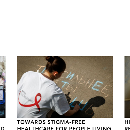
TOWARDS STIGMA-FREE
H
ND
HEALTHCARE FOR PEOPLE LIVING
R