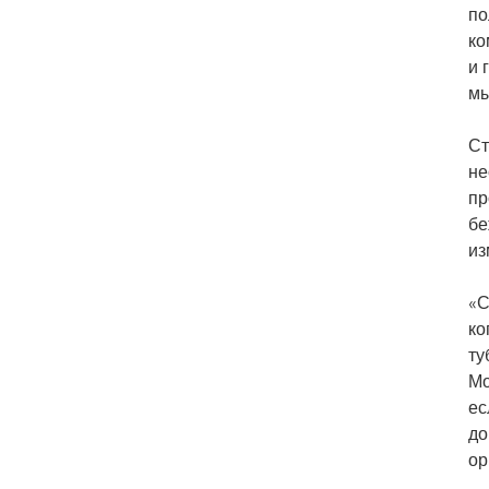
по
ко
и 
мы
Ст
не
пр
бе
из
«С
ко
ту
Мо
ес
до
ор