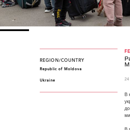
F
Р
REGION/COUNTRY
М
Republic of Moldova
24
Ukraine
В 
ук
до
ми
В 