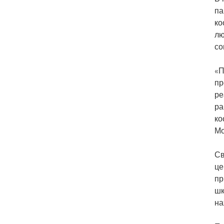
па
ко
лю
со
«П
пр
ре
ра
ко
Мо
Св
це
пр
шк
на