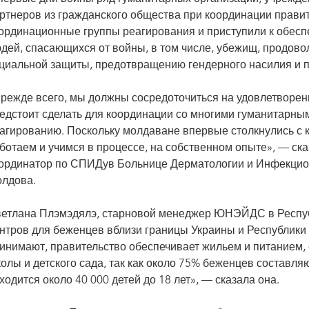
ртнеров из гражданского общества при координации прав
ординационные группы реагирования и приступили к обесп
дей, спасающихся от войны, в том числе, убежищ, продово
циальной защиты, предотвращению гендерного насилия и п
режде всего, мы должны сосредоточиться на удовлетворен
едстоит сделать для координации со многими гуманитарны
агированию. Поскольку молдаване впервые столкнулись с 
ботаем и учимся в процессе, на собственном опыте», — с
ординатор по СПИДув Больнице Дерматологии и Инфекцио
лдова.
етлана Плэмэдялэ, старновой менеджер ЮНЭЙДС в Респуб
нтров для беженцев вблизи границы Украины и Республики
инимают, правительство обеспечивает жильем и питанием,
олы и детского сада, так как около 75% беженцев составля
ходится около 40 000 детей до 18 лет», — сказала она.