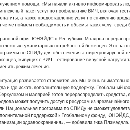
лучением помощи. «Мы начали активно информировать люде
мплексный пакет услуг по профилактике ВИЧ, включая тест
гепатиты, а также предоставление услуг по снижению вред
 четче поймем необходимость и объемы таких услуг среди 
рановой офис ЮНЭЙДС в Республике Молдова перераспред
отложных гуманитарных потребностей беженцев. Это рас
ограммы по СПИДу для обеспечения антиретровирусной те
женцев, живущих с ВИЧ. Тестирование вирусной нагрузки т
менить режим лечения.
итуация развивается стремительно. Мы очень внимательно 
гда и где искать дополнительную поддержку. Глобальный 
беркулезом и малярией готов перераспределить средства, е
лдова может получить доступ к ресурсам из чрезвычайного
ли Национальная программа по СПИДу не сможет удовлетво
полнительной поддержкой к Глобальному фонду, ЮНЭЙДС,
ганизации здравоохранения», — добавила г-жа Плэмэдялэ.