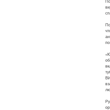
По
ви
сп
По
чт
ан
по
«Ю
об
вк
ту
ВИ
вз
лю
Ру
ор