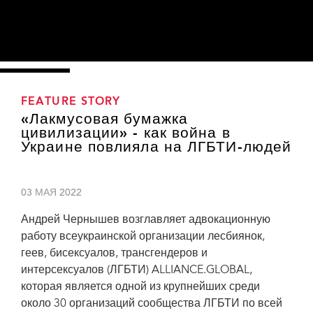
FEATURE STORY
«Лакмусовая бумажка
цивилизации» - как война в
Украине повлияла на ЛГБТИ-людей
03 МАЯ 2022
Андрей Чернышев возглавляет адвокационную
работу всеукраинской организации лесбиянок,
геев, бисексуалов, трансгендеров и
интерсексуалов (ЛГБТИ) ALLIANCE.GLOBAL,
которая является одной из крупнейших среди
около 30 организаций сообщества ЛГБТИ по всей
Andrii Chernyshev heads the advocacy work of the Ukrainian national lesbian, gay,