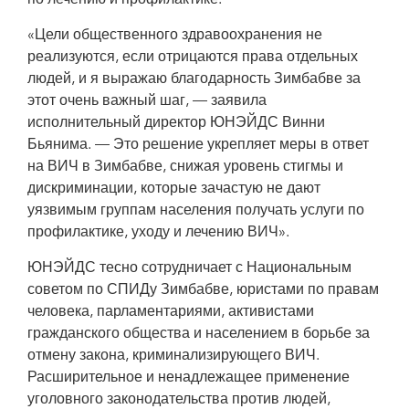
«Цели общественного здравоохранения не
За последние десять лет в Зимбабве удалось добиться значительного
реализуются, если отрицаются права отдельных
прогресса в противодействии ВИЧ. Согласно оценкам, 1,2 миллиона из 1,3
людей, и я выражаю благодарность Зимбабве за
миллиона людей, живущих с ВИЧ в этой стране, в настоящее время
принимают жизненно важные лекарства.
этот очень важный шаг, — заявила
исполнительный директор ЮНЭЙДС Винни
Бьянима. — Это решение укрепляет меры в ответ
на ВИЧ в Зимбабве, снижая уровень стигмы и
дискриминации, которые зачастую не дают
уязвимым группам населения получать услуги по
профилактике, уходу и лечению ВИЧ».
ЮНЭЙДС тесно сотрудничает с Национальным
советом по СПИДу Зимбабве, юристами по правам
человека, парламентариями, активистами
гражданского общества и населением в борьбе за
отмену закона, криминализирующего ВИЧ.
Расширительное и ненадлежащее применение
уголовного законодательства против людей,