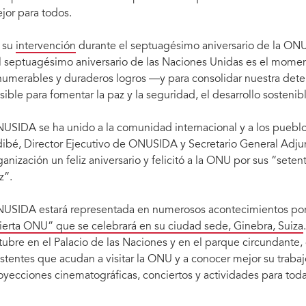
jor para todos.
 su
intervención
durante el septuagésimo aniversario de la ONU,
l septuagésimo aniversario de las Naciones Unidas es el momen
numerables y duraderos logros ―y para consolidar nuestra deter
sible para fomentar la paz y la seguridad, el desarrollo sosten
USIDA se ha unido a la comunidad internacional y a los pueblo
dibé, Director Ejecutivo de ONUSIDA y Secretario General Adju
ganización un feliz aniversario y felicitó a la ONU por sus “setenta
z”.
USIDA estará representada en numerosos acontecimientos por
Proyecciones sobre el 70º aniversario en la sede de las Naciones Unidas, fachada norte de
ierta ONU” que se celebrará en su ciudad sede, Ginebra, Suiza
la Asamblea General. Nueva York, 22 de septiembre de 2015. Fotografía cortesía de las
tubre en el Palacio de las Naciones y en el parque circundante, 
istentes que acudan a visitar la ONU y a conocer mejor su traba
oyecciones cinematográficas, conciertos y actividades para toda 