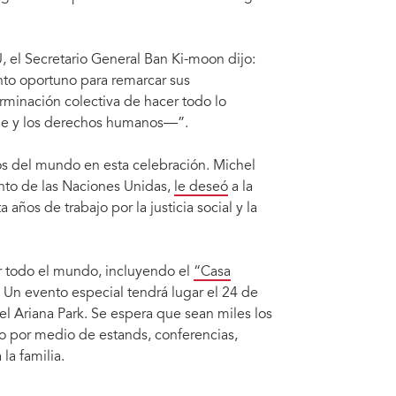
 el Secretario General Ban Ki-moon dijo:
to oportuno para remarcar sus
minación colectiva de hacer todo lo
ible y los derechos humanos―”.
s del mundo en esta celebración. Michel
nto de las Naciones Unidas,
le deseó
a la
 años de trabajo por la justicia social y la
 todo el mundo, incluyendo el
“Casa
l edificio de la Secretaría y fachada oeste del edificio de
. Un evento especial tendrá lugar el 24 de
 Naciones Unidas.
el Ariana Park. Se espera que sean miles los
jo por medio de estands, conferencias,
la familia.