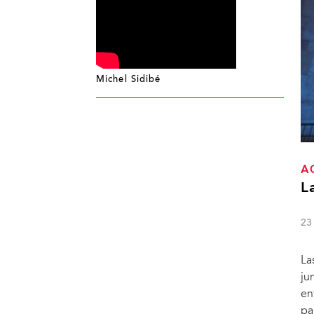
Michel Sidibé
A
L
23
La
ju
en
pa