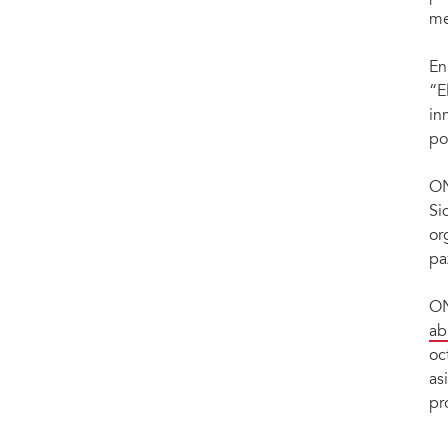
me
En
“E
in
po
ON
Si
or
pa
ON
ab
oc
as
pr