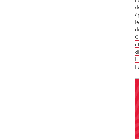
h
d
é
l
d
C
e
d
l
l