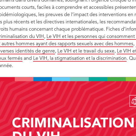
umains dans divers domaines, soulignant l’urgence critique d’inten
ocuments courts, faciles à comprendre et accessibles présenten
pidémiologiques, les preuves de l’impact des interventions en m
es plus récents et les directives internationales, les recommanda
roits humains concernant chaque problématique. Fiches d’infor
riminalisation du VIH
,
Le VIH et les personnes qui consomment
t autres hommes ayant des rapports sexuels avec des hommes
,
iverses identités de genre
,
Le VIH et le travail du sexe
,
Le VIH e
ieux fermés
and
Le VIH, la stigmatisation et la discrimination
. Qu
’année.