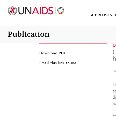
À PROPOS D
Publication
C
Download PDF
h
Email this link to me
0
L
e
d
a
s