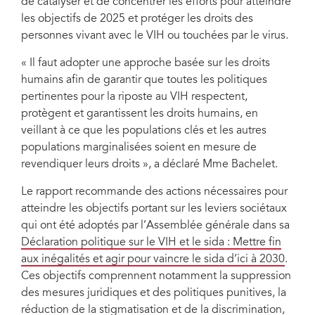
de catalyser et de concentrer les efforts pour atteindre
les objectifs de 2025 et protéger les droits des
personnes vivant avec le VIH ou touchées par le virus.
Matthew Kavanagh, UNAIDS Deputy Executive Director, a.i., Policy,
« Il faut adopter une approche basée sur les droits
Advocacy and Knowledge Branch.
humains afin de garantir que toutes les politiques
pertinentes pour la riposte au VIH respectent,
protègent et garantissent les droits humains, en
veillant à ce que les populations clés et les autres
populations marginalisées soient en mesure de
revendiquer leurs droits », a déclaré Mme Bachelet.
Le rapport recommande des actions nécessaires pour
atteindre les objectifs portant sur les leviers sociétaux
qui ont été adoptés par l’Assemblée générale dans sa
Déclaration politique sur le VIH et le sida : Mettre fin
aux inégalités et agir pour vaincre le sida d’ici à 2030
.
Ces objectifs comprennent notamment la suppression
des mesures juridiques et des politiques punitives, la
réduction de la stigmatisation et de la discrimination,