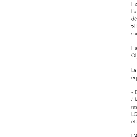
Ho
l’
dé
t-
so
Il
Ol
La
éq
« 
à 
ra
LG
ét
L’