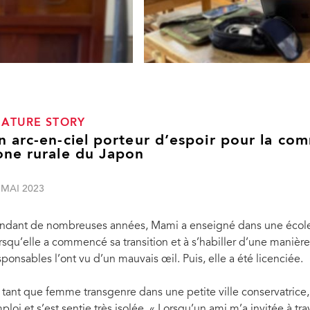
EATURE STORY
n arc-en-ciel porteur d’espoir pour la 
one rurale du Japon
 MAI 2023
ndant de nombreuses années, Mami a enseigné dans une école
rsqu’elle a commencé sa transition et à s’habiller d’une manièr
sponsables l’ont vu d’un mauvais œil. Puis, elle a été licenciée.
sommes comme un phare dans une
Un tel modèle est Gon Matsunaka, fondateur
brochures et dépliants allant de la
mouvement Marriage for All au Japon. Ancien
 tant que femme transgenre dans une petite ville conservatrice,
r des livres sur la sortie dans la
japonaises, Dentsu, M. Matsunaka a caché sa 
ploi et s’est sentie très isolée. « Lorsqu’un ami m’a invitée à 