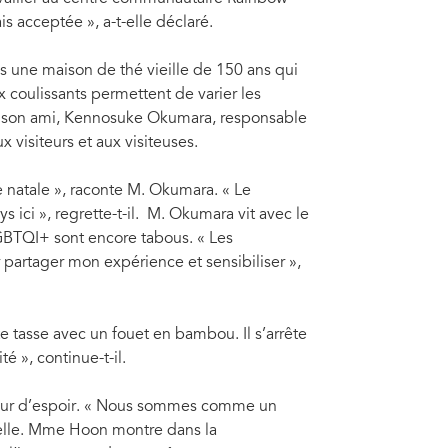
 Tokyo", a-t-il déclaré. Il a ensuite étudié en Australie, travaillé à Tokyo ainsi
que
reprise.
sui
s acceptée », a-t-elle déclaré.
une maison de thé vieille de 150 ans qui
coulissants permettent de varier les
et son ami, Kennosuke Okumara, responsable
 visiteurs et aux visiteuses.
lle natale », raconte M. Okumara. « Le
ys ici », regrette-t-il. M. Okumara vit avec le
GBTQI+ sont encore tabous. « Les
 partager mon expérience et sensibiliser »,
 tasse avec un fouet en bambou. Il s’arrête
 », continue-t-il.
lueur d’espoir. « Nous sommes comme un
t-elle. Mme Hoon montre dans la