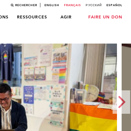
RECHERCHER
ENGLISH
FRANÇAIS
РУССКИЙ
ESPAÑOL
LONS
RESSOURCES
AGIR
FAIRE UN DON