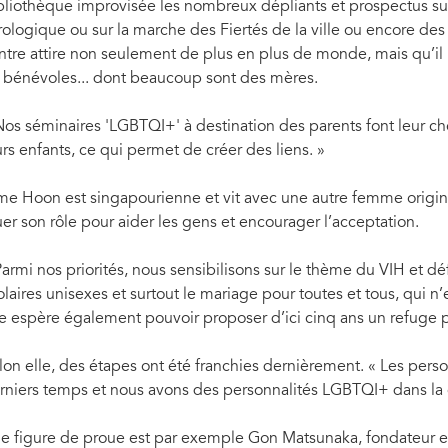
bliothèque improvisée les nombreux dépliants et prospectus sur
rologique ou sur la marche des Fiertés de la ville ou encore des 
ntre attire non seulement de plus en plus de monde, mais qu’il
 bénévoles... dont beaucoup sont des mères.
Nos séminaires 'LGBTQI+' à destination des parents font leur che
urs enfants, ce qui permet de créer des liens. »
e Hoon est singapourienne et vit avec une autre femme origina
uer son rôle pour aider les gens et encourager l’acceptation.
Parmi nos priorités, nous sensibilisons sur le thème du VIH et d
olaires unisexes et surtout le mariage pour toutes et tous, qui n’
le espère également pouvoir proposer d’ici cinq ans un refug
lon elle, des étapes ont été franchies dernièrement. « Les perso
rniers temps et nous avons des personnalités LGBTQI+ dans la 
e figure de proue est par exemple Gon Matsunaka, fondateur e