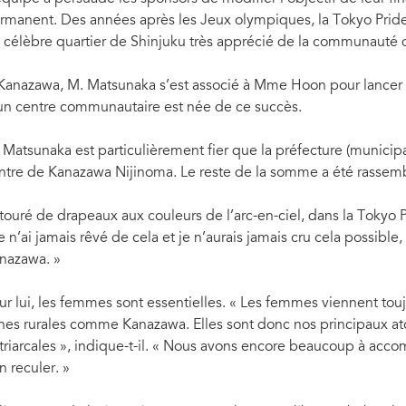
rmanent. Des années après les Jeux olympiques, la Tokyo Pride
 célèbre quartier de Shinjuku très apprécié de la communauté 
Kanazawa, M. Matsunaka s’est associé à Mme Hoon pour lancer 
un centre communautaire est née de ce succès.
 Matsunaka est particulièrement fier que la préfecture (municipal
ntre de Kanazawa Nijinoma. Le reste de la somme a été rassembl
touré de drapeaux aux couleurs de l’arc-en-ciel, dans la Tokyo Pr
je n’ai jamais rêvé de cela et je n’aurais jamais cru cela possibl
nazawa. »
ur lui, les femmes sont essentielles. « Les femmes viennent tou
nes rurales comme Kanazawa. Elles sont donc nos principaux at
triarcales », indique-t-il. « Nous avons encore beaucoup à accompl
n reculer. »