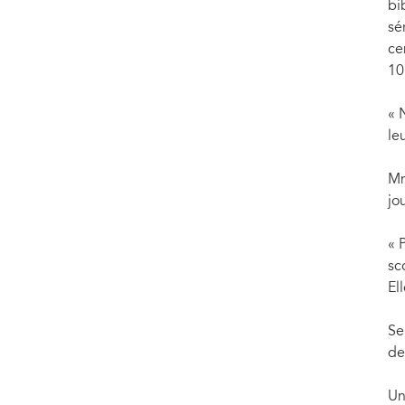
bi
sé
ce
10
« 
le
Mm
jo
« 
sc
El
Se
de
Un