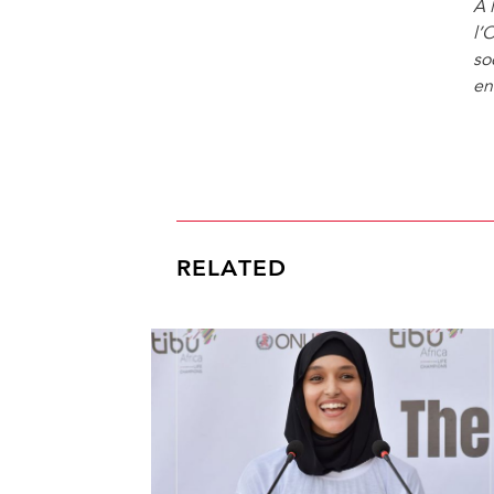
À 
l’
so
en
RELATED