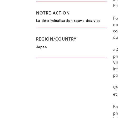
bibliothèque de fortune, Mme Hoon a déclaré que le centre attirait non seulement plus
également 10 bénévoles aidant. ... dont beaucoup sont mères.
Pr
NOTRE ACTION
Fo
La décriminalisation sauve des vies
do
co
du
REGION/COUNTRY
Japan
« 
pr
VI
in
pou
Vê
et
Po
ph