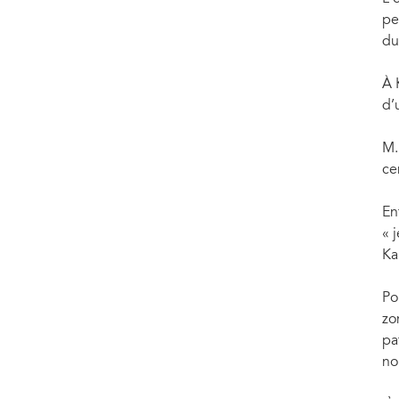
pe
du
À 
d’
M.
ce
En
« 
Ka
Po
zo
pa
no