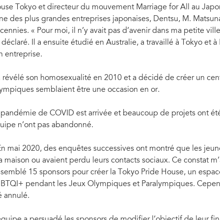
use Tokyo et directeur du mouvement Marriage for All au Japon.
une des plus grandes entreprises japonaises, Dentsu, M. Matsun
cennies. « Pour moi, il n’y avait pas d’avenir dans ma petite ville 
il déclaré. Il a ensuite étudié en Australie, a travaillé à Tokyo 
n entreprise.
 a révélé son homosexualité en 2010 et a décidé de créer un ce
ympiques semblaient être une occasion en or.
 pandémie de COVID est arrivée et beaucoup de projets ont ét
uipe n’ont pas abandonné.
En mai 2020, des enquêtes successives ont montré que les jeun
la maison ou avaient perdu leurs contacts sociaux. Ce constat m’a 
ssemblé 15 sponsors pour créer la Tokyo Pride House, un espa
BTQI+ pendant les Jeux Olympiques et Paralympiques. Cependan
é annulé.
équipe a persuadé les sponsors de modifier l’objectif de leur f