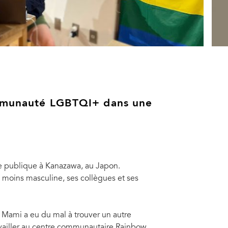
communauté LGBTQI+ dans une
 publique à Kanazawa, au Japon.
e moins masculine, ses collègues et ses
 et ancien président du consortium Pride House Tokyo et directeur du
 directeur de la publicité pour l'une des plus grandes entreprises
"Av
 Mami a eu du mal à trouver un autre
sexualité pendant des décennies. "Pour moi, il n'y avait pas d'avenir dans
qu'
travailler au centre communautaire Rainbow