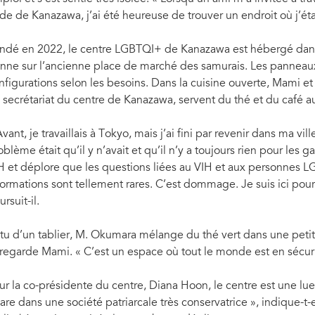
 de personnes, mais qu'il avait
ma ville natale rurale, alors je suis parti pour
qu'à New York et a finalement quitté son ent
ide de Kanazawa, j’ai été heureuse de trouver un endroit où j’étai
ndé en 2022, le centre LGBTQI+ de Kanazawa est hébergé dans 
nne sur l’ancienne place de marché des samurais. Les panneaux 
nfigurations selon les besoins. Dans la cuisine ouverte, Mami 
 secrétariat du centre de Kanazawa, servent du thé et du café aux
Avant, je travaillais à Tokyo, mais j’ai fini par revenir dans ma vi
oblème était qu’il y n’avait et qu’il n’y a toujours rien pour les ga
H et déplore que les questions liées au VIH et aux personnes L
formations sont tellement rares. C’est dommage. Je suis ici pour
rsuit-il.
tu d’un tablier, M. Okumara mélange du thé vert dans une petite
 regarde Mami. « C’est un espace où tout le monde est en sécurité
ur la co-présidente du centre, Diana Hoon, le centre est une 
are dans une société patriarcale très conservatrice », indique-