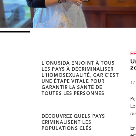
F
U
L’ONUSIDA ENJOINT À TOUS
z
LES PAYS À DÉCRIMINALISER
L’HOMOSEXUALITÉ, CAR C’EST
UNE ÉTAPE VITALE POUR
17
GARANTIR LA SANTÉ DE
TOUTES LES PERSONNES
Pe
Lo
re
DÉCOUVREZ QUELS PAYS
Diana Hoon, coprésidente du centre, a qualifié le centre de lueur d'espoir. "Nous 
CRIMINALISENT LES
société très conservatrice et patriarcale", a-t-elle déclaré. Présentant les nombreuses 
En
POPULATIONS CLÉS
connaissance de son statut sérologique au défilé de la fierté dans la ville en passant pa
em