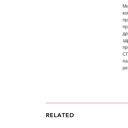
Ми
ко
пр
пр
др
зд
пр
СП
па
ре
RELATED