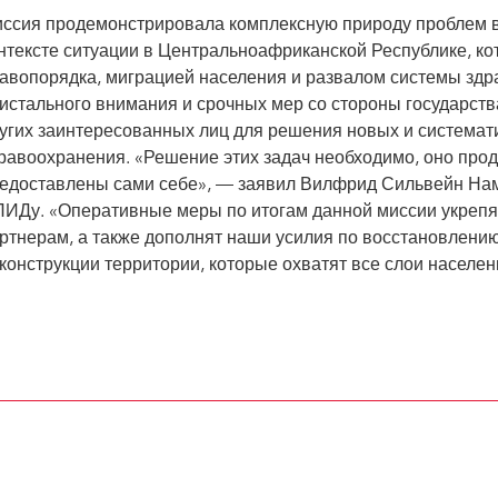
ссия продемонстрировала комплексную природу проблем 
нтексте ситуации в Центральноафриканской Республике, ко
авопорядка, миграцией населения и развалом системы здр
истального внимания и срочных мер со стороны государст
угих заинтересованных лиц для решения новых и системат
равоохранения. «Решение этих задач необходимо, оно прод
едоставлены сами себе», — заявил Вилфрид Сильвейн Нам
ИДу. «Оперативные меры по итогам данной миссии укрепят
ртнерам, а также дополнят наши усилия по восстановлению
конструкции территории, которые охватят все слои населен