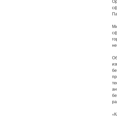
Ор
сф
Па
Ми
сф
го
не
Об
из
бе
пр
те
ан
бе
ра
«К