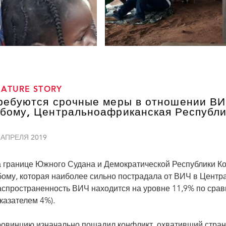
EATURE STORY
ребуются срочные меры в отношении ВИ
бому, Центральноафриканская Республи
 АПРЕЛЯ 2019
 границе Южного Судана и Демократической Республики Ко
ому, которая наиболее сильно пострадала от ВИЧ в Цент
аспространенность ВИЧ находится на уровне 11,9% по ср
казателем 4%).
овинцию изначально пощадил конфликт, охвативший страну 