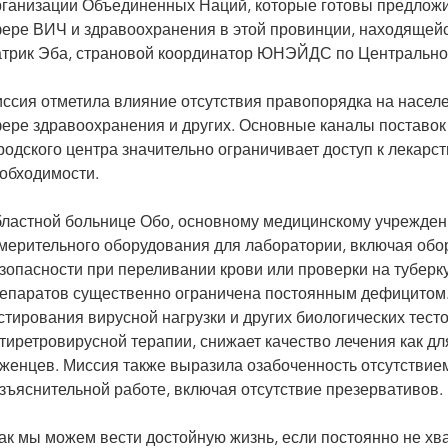
ганизации Объединенных Наций, которые готовы предложи
ере ВИЧ и здравоохранения в этой провинции, находящейс
трик Эба, страновой координатор ЮНЭЙДС по Центрально
ссия отметила влияние отсутствия правопорядка на населен
ере здравоохранения и других. Основные каналы поставок
родского центра значительно ограничивает доступ к лекарс
обходимости.
ластной больнице Обо, основному медицинскому учреждени
мерительного оборудования для лаборатории, включая обо
зопасности при переливании крови или проверки на туберк
епаратов существенно ограничена постоянным дефицитом.
стирования вирусной нагрузки и других биологических тест
тиретровирусной терапии, снижает качество лечения как для
женцев. Миссия также выразила озабоченность отсутствие
зъяснительной работе, включая отсутствие презервативов.
ак мы можем вести достойную жизнь, если постоянно не хв