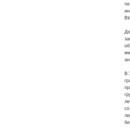
пе
ин
ВИ
До
за
об
ми
ан
В 
гр
пр
гр
ле
со
ли
бе