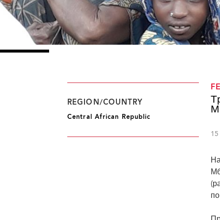
F
Т
REGION/COUNTRY
М
Central African Republic
15
На
Мб
(р
по
Пр