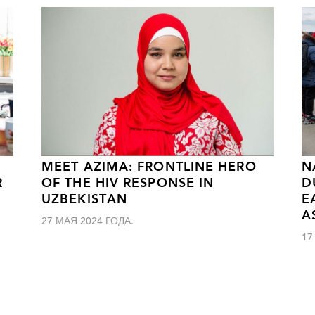
MEET AZIMA: FRONTLINE HERO
N
R
OF THE HIV RESPONSE IN
D
UZBEKISTAN
E
A
27 МАЯ 2024 ГОДА.
17