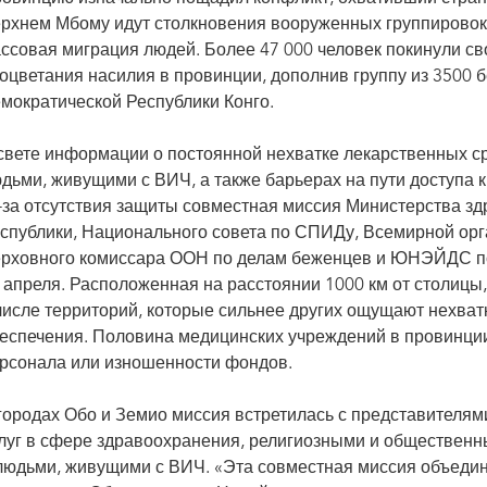
рхнем Мбому идут столкновения вооруженных группировок,
ссовая миграция людей. Более 47 000 человек покинули сво
оцветания насилия в провинции, дополнив группу из 3500 
мократической Республики Конго.
свете информации о постоянной нехватке лекарственных ср
дьми, живущими с ВИЧ, а также барьерах на пути доступа 
-за отсутствия защиты совместная миссия Министерства 
спублики, Национального совета по СПИДу, Всемирной ор
рховного комиссара ООН по делам беженцев и ЮНЭЙДС по
 апреля. Расположенная на расстоянии 1000 км от столицы,
числе территорий, которые сильнее других ощущают нехват
еспечения. Половина медицинских учреждений в провинции
рсонала или изношенности фондов.
городах Обо и Земио миссия встретилась с представителя
луг в сфере здравоохранения, религиозными и обществен
людьми, живущими с ВИЧ. «Эта совместная миссия объедин