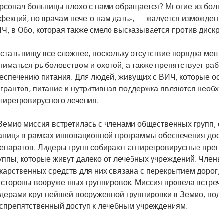
рсонал больницы плохо с нами обращается? Многие из бол
фекций, но врачам нечего нам дать», — жалуется изможден
Ч, в Обо, которая также смело высказывается против диск
стать пищу все сложнее, поскольку отсутствие порядка меш
ниматься рыболовством и охотой, а также препятствует раб
еспечению питания. Для людей, живущих с ВИЧ, которые о
грантов, питание и нутритивная поддержка являются нео
тиретровирусного лечения.
Земио миссия встретилась с членами общественных групп, 
аниц» в рамках инновационной программы обеспечения до
епаратов. Лидеры групп собирают антиретровирусные преп
уппы, которые живут далеко от лечебных учреждений. Члены
карственных средств для них связана с перекрытием дорог
 стороны вооруженных группировок. Миссия провела встре
дерами крупнейшей вооруженной группировки в Земио, под
спрепятственный доступ к лечебным учреждениям.