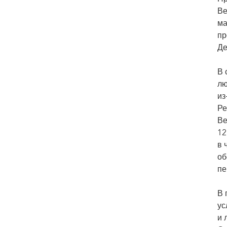
Ве
ма
пр
Де
В 
лю
из
Ре
Ве
12
в 
об
пе
В 
ус
и 