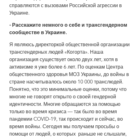
справляются с вызовами Российской агрессии в
Украине.
Анастасия Ева Домани — директорка организации «Когорта», эксперт
Рабочей группы трансгендеров по ВИЧ и здоровью в Восточной Европе и
- Расскажите немного о себе и трансгендерном
Центральной Азии и представитель трансгендерного сообщества в
Национальном совете Украины по вопросам ВИЧ/СПИДа и туберкулеза.
сообществе в Украине.
Я являюсь директоркой общественной организации
трансгендерных людей «Когорта». Наша
организация существует около двух лет, хотя в
активизме я уже более 6 лет. По оценкам Центра
общественного здоровья МОЗ Украины, до войны в
стране насчитывалось около 10 000 транслюдей.
Понятно, что это минимальные оценки, потому что
многие не говорят открыто о своей гендерной
идентичности. Многие обращаются за помощью
только во время кризиса — так было во время
пандемии COVID-19, так происходит и сейчас, во
время войны. Сегодня мы получаем просьбы о
помощи от людей, о которых раньше не слышали,