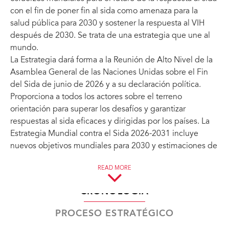
con el fin de poner fin al sida como amenaza para la
salud pública para 2030 y sostener la respuesta al VIH
después de 2030. Se trata de una estrategia que une al
mundo.
La Estrategia dará forma a la Reunión de Alto Nivel de la
Asamblea General de las Naciones Unidas sobre el Fin
del Sida de junio de 2026 y a su declaración política.
Proporciona a todos los actores sobre el terreno
orientación para superar los desafíos y garantizar
respuestas al sida eficaces y dirigidas por los países. La
Estrategia Mundial contra el Sida 2026-2031 incluye
nuevos objetivos mundiales para 2030 y estimaciones de
las necesidades de recursos.
READ MORE
Todo comienza con las personas
CRONOLOGÍA
La Estrategia Mundial contra el Sida invita a un
compromiso colectivo renovado con la ambición de
PROCESO ESTRATÉGICO
poner fin al sida para 2030. Todo comienza con las