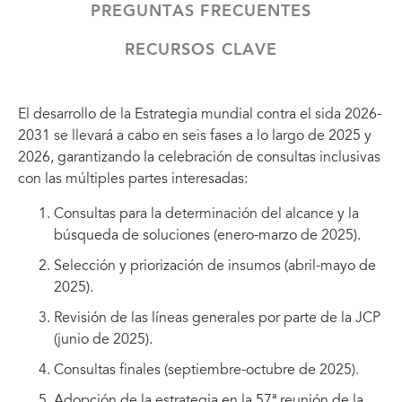
personas.
PREGUNTAS FRECUENTES
Tres prioridades:
RECURSOS CLAVE
El liderazgo de los países para sostener respuestas
nacionales al VIH multisectoriales e inclusivas.
El desarrollo de la Estrategia mundial contra el sida 2026-
Reducir las desigualdades y defender los derechos
2031 se llevará a cabo en seis fases a lo largo de 2025 y
de las personas para acceder a los servicios de
2026, garantizando la celebración de consultas inclusivas
prevención, pruebas, tratamiento y atención del
con las múltiples partes interesadas:
VIH, incluyendo a mujeres y niñas, hombres y niños,
población infantil y poblaciones clave afectadas o
Consultas para la determinación del alcance y la
en riesgo de contraer el VIH.
búsqueda de soluciones (enero-marzo de 2025).
El liderazgo comunitario en todos los niveles de la
Selección y priorización de insumos (abril-mayo de
respuesta.
2025).
Revisión de las líneas generales por parte de la JCP
(junio de 2025).
Consultas finales (septiembre-octubre de 2025).
Adopción de la estrategia en la 57ª reunión de la