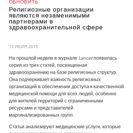
ОБНОВИТЬ
Религиозные организации
являются незаменимыми
партнерами в
здравоохранительной сфере
13 ИЮЛЯ 2015
На прошлой неделе в журнале
Lancet
появилась
серия из трех статей, посвященная
здравоохранению на базе религиозных структур.
Она подчеркивает важность религиозных
организаций в обеспечении доступа к качественной
медицинской помощи для всех людей, особенно
для жителей территорий с ограниченными
ресурсами и представителей
маргинализированных групп.
Сотрудница ЮНЭЙДС Салли Смит (слева) выступила сопредседателем
Статьи анализируют медицинские услуги, которые
сессии, посвященной ВИЧ и вирусу Эбола, а также представила доклад по