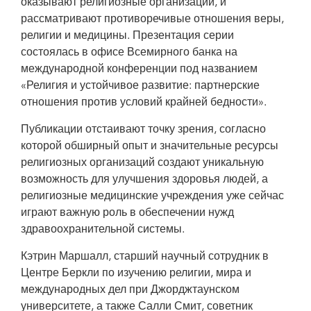
оказывают религиозные организации, и
разработке стратегий от лица заместителя исполнительного директора
ЮНЭЙДС Луиса Луреса. Консультация религиозных организаций по
рассматривают противоречивые отношения веры,
вопросам религии и развития, Всемирный банк. С презентациями
религии и медицины. Презентация серии
выступили представители Всемирного совета церквей, организаций
«Каритас» и World Vision, Глобального фонда, а также глава
состоялась в офисе Всемирного банка на
мусульманского направления Межконфессионального совета Сьерра-
международной конференции под названием
Леоне и делегат Всеафриканского совета церквей.
«Религия и устойчивое развитие: партнерские
отношения против условий крайней бедности».
Публикации отстаивают точку зрения, согласно
которой обширный опыт и значительные ресурсы
религиозных организаций создают уникальную
возможность для улучшения здоровья людей, а
религиозные медицинские учреждения уже сейчас
играют важную роль в обеспечении нужд
здравоохранительной системы.
Кэтрин Маршалл, старший научный сотрудник в
Центре Беркли по изучению религии, мира и
международных дел при Джорджтаунском
университете, а также Салли Смит, советник