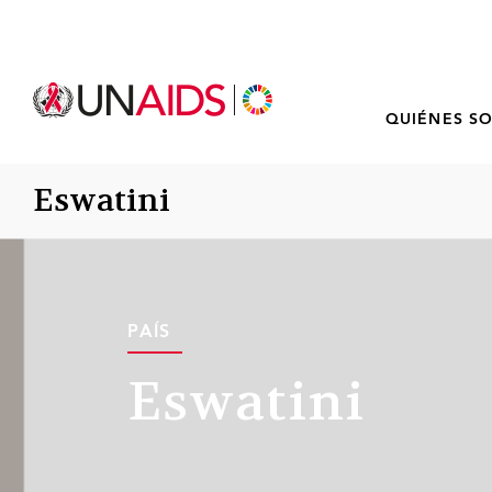
QUIÉNES S
Eswatini
PAÍS
Eswatini