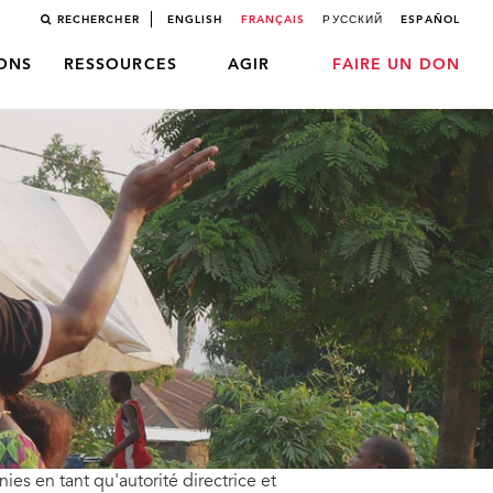
RECHERCHER
ENGLISH
FRANÇAIS
РУССКИЙ
ESPAÑOL
LONS
RESSOURCES
AGIR
FAIRE UN DON
es en tant qu'autorité directrice et