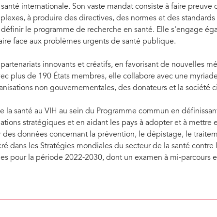
 santé internationale. Son vaste mandat consiste à faire preuve
lexes, à produire des directives, des normes et des standards e
 à définir le programme de recherche en santé. Elle s'engage ég
 faire face aux problèmes urgents de santé publique.
rtenariats innovants et créatifs, en favorisant de nouvelles mét
ec plus de 190 États membres, elle collabore avec une myriade
nisations non gouvernementales, des donateurs et la société ci
 de la santé au VIH au sein du Programme commun en définissan
tions stratégiques et en aidant les pays à adopter et à mettre
es données concernant la prévention, le dépistage, le traitemen
é dans les Stratégies mondiales du secteur de la santé contre le 
bles pour la période 2022-2030, dont un examen à mi-parcours e