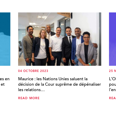
04 OCTOBRE 2023
25 
es en
Maurice : les Nations Unies saluent la
L’O
 et
décision de la Cour suprême de dépénaliser
pou
les relations…
l’e
READ MORE
RE