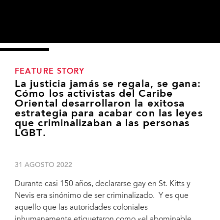
FEATURE STORY
La justicia jamás se regala, se gana:
Cómo los activistas del Caribe
Oriental desarrollaron la exitosa
estrategia para acabar con las leyes
que criminalizaban a las personas
LGBT.
31 AGOSTO 2022
Durante casi 150 años, declararse gay en St. Kitts y
Nevis era sinónimo de ser criminalizado. Y es que
aquello que las autoridades coloniales
inhumanamente etiquetaron como «el abominable
ECADE board meeting. March 2020. Provided by ECADE. Kenita Placide is at